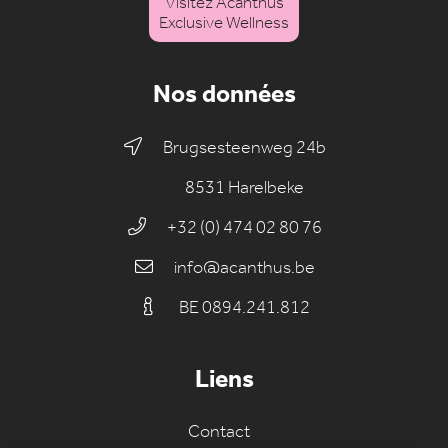
Visitez Acanthus
Exclusive Wellness
Nos données
Brugsesteenweg 24b
8531 Harelbeke
+32 (0) 474 02 80 76
info@acanthus.be
BE 0894.241.812
Liens
Contact