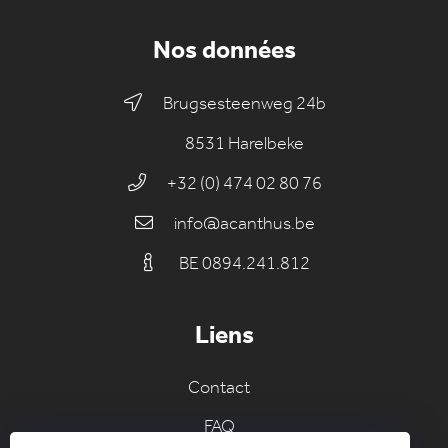
Nos données
Brugsesteenweg 24b
8531 Harelbeke
+32 (0) 474 02 80 76
info@acanthus.be
BE 0894.241.812
Liens
Contact
FAQ