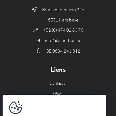
Brugsesteenweg 24b
8531 Harelbeke
+32 (0) 474 02 80 76
info@acanthus.be
BE 0894.241.812
Liens
Contact
FAQ
Join the AC network
Inscrivez-vous ici au nouvelles