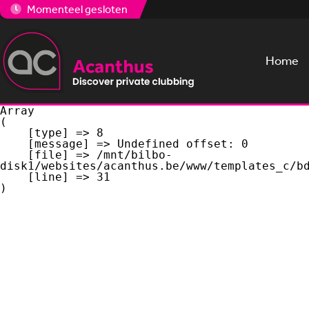
Momenteel gesloten
Home
Array

(

    [type] => 8

    [message] => Undefined offset: 0

    [file] => /mnt/bilbo-
disk1/websites/acanthus.be/www/templates_c/bd
    [line] => 31
