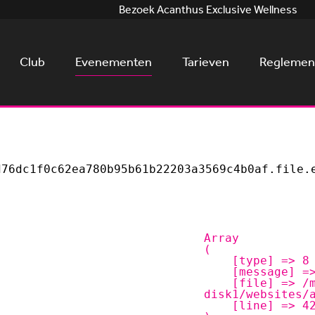
Bezoek Acanthus Exclusive Wellness
Club
Evenementen
Tarieven
Reglemen
76dc1f0c62ea780b95b61b22203a3569c4b0af.file.e
Array

(

    [type] => 8

    [message] => Trying to get property of non-object

    [file] => /mnt/bilbo-
disk1/websites/
    [line] => 42
