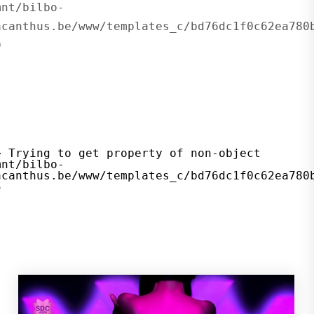
acanthus.be/www/templates_c/bd76dc1f0c62ea780b
acanthus.be/www/templates_c/bd76dc1f0c62ea780b