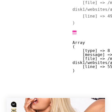
    [file] => /mnt/bilbo-
disk1/websites/
    [line] => 49

Array

(

    [type] => 8

    [message] => Trying to get property of non-object

    [file] => /mnt/bilbo-
disk1/websites/
    [line] => 55
