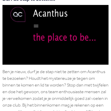
Ben je nieuw, durf je de stap niet te zetten om Acanthus
te bezoeken? Houdt het mysterieuze je tegen om
binnen te komen en lid te worden? Stop dan met twijfelen
en doe het gewoon, ons team enthousiaste mensen zal
je verwelkomen zodat je je onmiddellijk goed zal voelen in
onze club. Bij het binnenkomen mag je rekenen op een