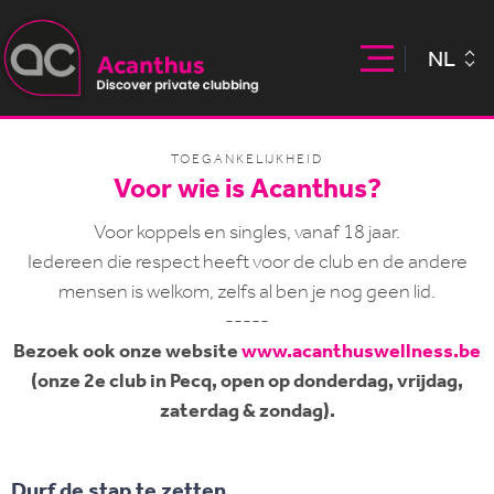
NL
TOEGANKELIJKHEID
Voor wie is Acanthus?
Voor koppels en singles, vanaf 18 jaar.
Iedereen die respect heeft voor de club en de andere
mensen is welkom, zelfs al ben je nog geen lid.
-----
Bezoek ook onze website
www.acanthuswellness.be
(onze 2e club in Pecq, open op donderdag, vrijdag,
zaterdag & zondag).
Durf de stap te zetten...