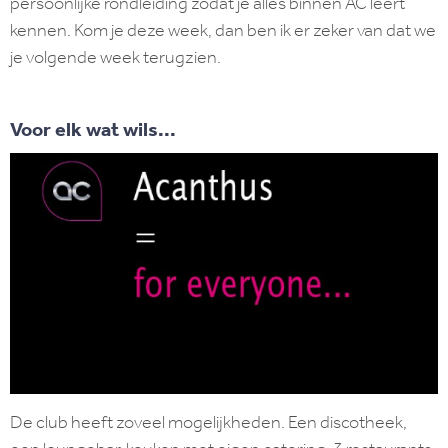
persoonlijke rondleiding zodat je alles binnen AC leert
kennen. Kom je deze week, dan ben ik er zeker van dat we
je volgende week terugzien.
Voor elk wat wils...
De club heeft zoveel mogelijkheden. Een discotheek,