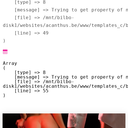
    [type] => 8

    [message] => Trying to get property of non-object

    [file] => /mnt/bilbo-
disk1/websites/acanthus.be/www/templates_c/b
    [line] => 49

Array

(

    [type] => 8

    [message] => Trying to get property of non-object

    [file] => /mnt/bilbo-
disk1/websites/acanthus.be/www/templates_c/b
    [line] => 55
