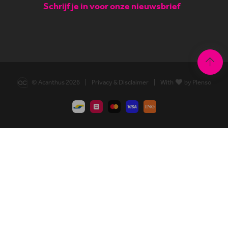
Schrijf je in voor onze nieuwsbrief
© Acanthus 2026
|
Privacy & Disclaimer
|
With
by Plenso