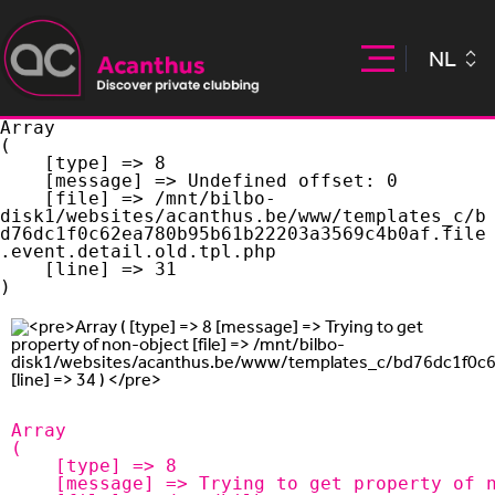
NL
Array

(

    [type] => 8

    [message] => Undefined offset: 0

    [file] => /mnt/bilbo-
disk1/websites/acanthus.be/www/templates_c/b
d76dc1f0c62ea780b95b61b22203a3569c4b0af.file
.event.detail.old.tpl.php

    [line] => 31

Array

(

    [type] => 8

    [message] => Trying to get property of non-object
