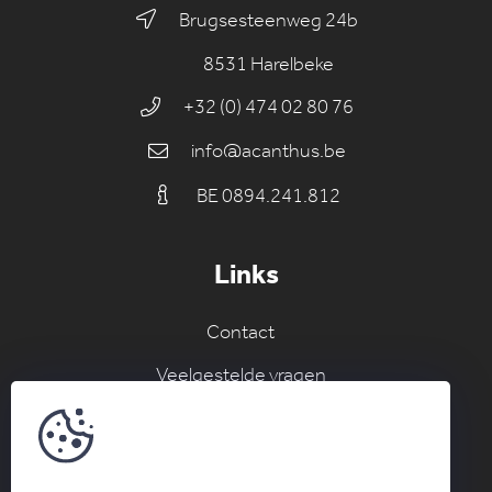
Brugsesteenweg 24b
8531 Harelbeke
+32 (0) 474 02 80 76
info@acanthus.be
BE 0894.241.812
Links
Contact
Veelgestelde vragen
Join the AC network
Schrijf je in voor onze nieuwsbrief