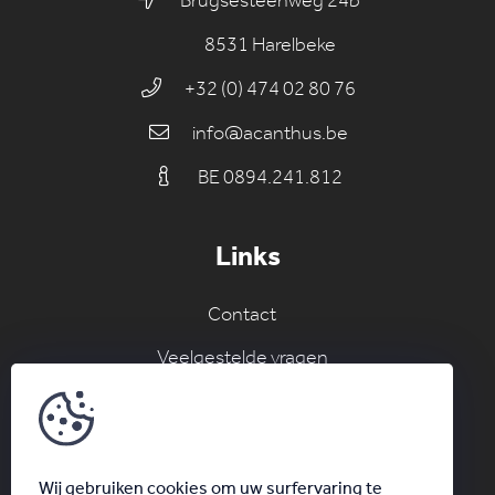
Brugsesteenweg 24b
8531 Harelbeke
+32 (0) 474 02 80 76
info@acanthus.be
BE 0894.241.812
Links
Contact
Veelgestelde vragen
Join the AC network
Schrijf je in voor onze nieuwsbrief
Wij gebruiken cookies om uw surfervaring te